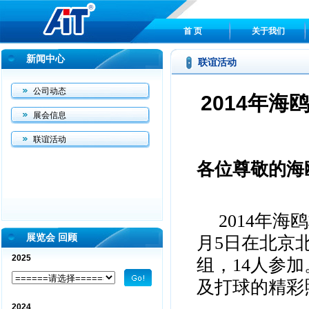
首 页
关于我们
新闻中心
联谊活动
公司动态
2014年
展会信息
联谊活动
各位尊敬的海
2014
年海鸥
展览会 回顾
月
5
日
在北京
2025
组，
14
人参加
及打球的精彩
2024